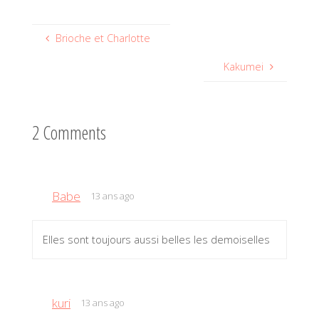
Brioche et Charlotte
Kakumei
2 Comments
Babe
13 ans ago
Elles sont toujours aussi belles les demoiselles
kuri
13 ans ago