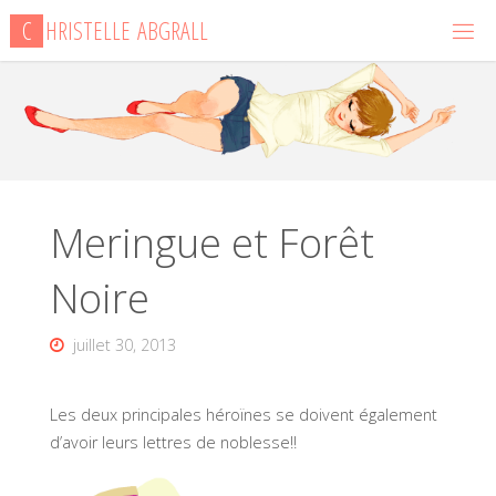
Skip
C
H
R
I
S
T
E
L
L
E
A
B
G
R
A
L
L
to
content
Meringue et Forêt
Noire
juillet 30, 2013
Les deux principales héroïnes se doivent également
d’avoir leurs lettres de noblesse!!